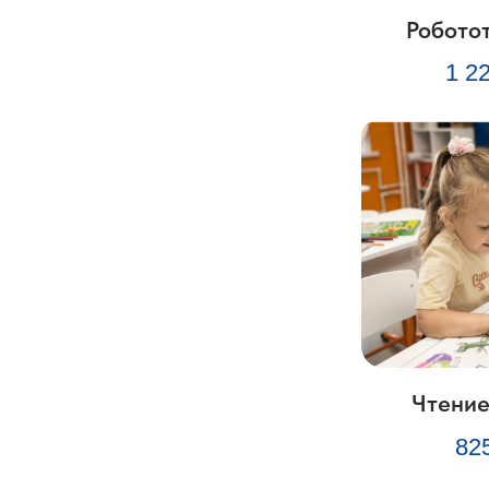
Робото
1 2
Чтение
82