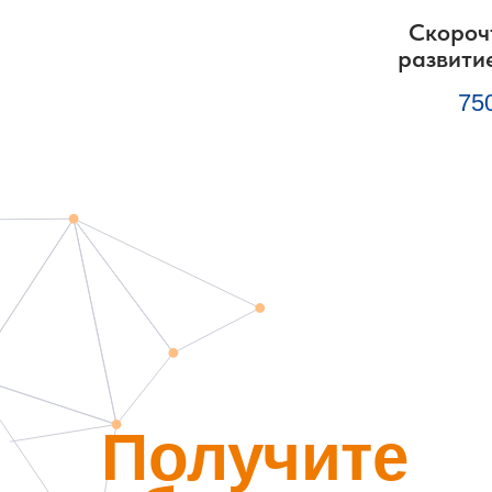
Скороч
развити
75
Получите