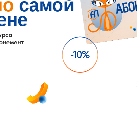
по
самой
ене
урса
бонемент