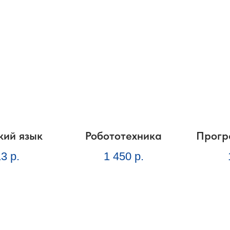
кий язык
Робототехника
Прогр
13
р.
1 450
р.