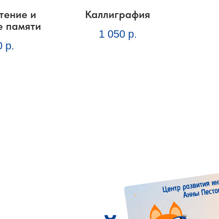
тение и
Каллиграфия
е памяти
1 050
р.
0
р.