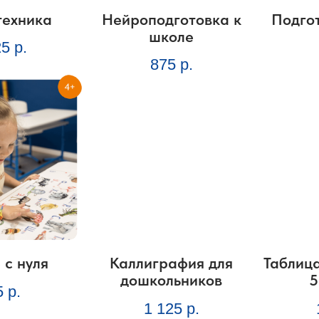
техника
Нейроподготовка к
Подго
школе
25
р.
875
р.
 с нуля
Каллиграфия для
Таблиц
дошкольников
5
5
р.
1 125
р.