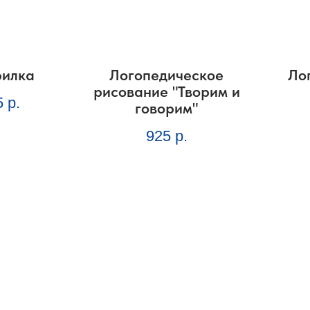
рилка
Логопедическое
Ло
рисование "Творим и
5
р.
говорим"
925
р.