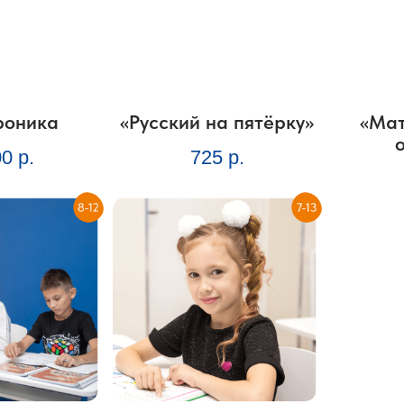
роника
«Русский на пятёрку»
«Мат
00
р.
725
р.