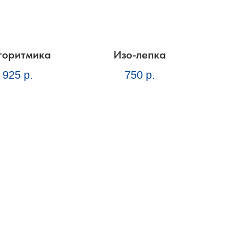
горитмика
Изо-лепка
925
р.
750
р.