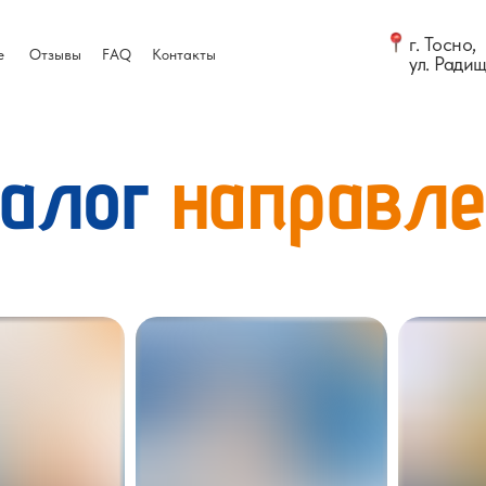
г. Тосно,
е
Отзывы
FAQ
Контакты
ул. Радищ
талог
направле