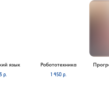
кий язык
Робототехника
Прогр
13
р.
1 450
р.