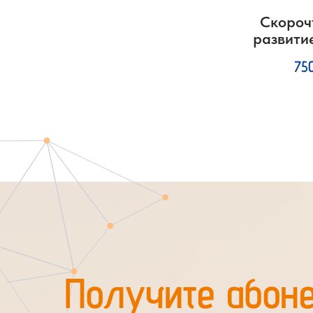
Скороч
развити
75
Получите абон