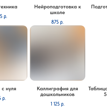
техника
Нейроподготовка к
Подго
школе
25
р.
875
р.
 с нуля
Каллиграфия для
Таблиц
дошкольников
5
5
р.
1 125
р.