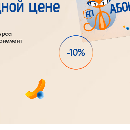
ной цене
урса
бонемент