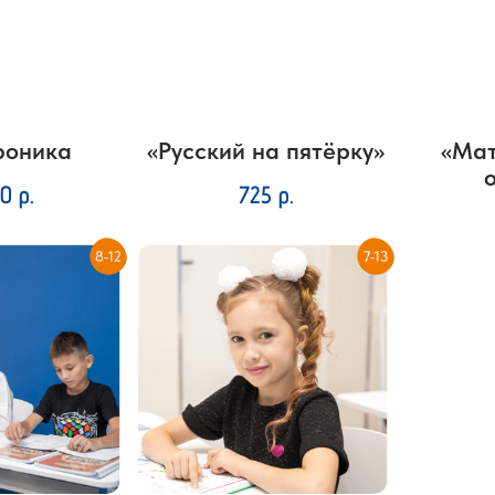
роника
«Русский на пятёрку»
«Мат
00
р.
725
р.