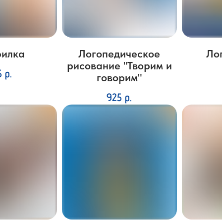
рилка
Логопедическое
Ло
рисование "Творим и
5
р.
говорим"
925
р.