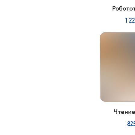
Робото
1 2
Чтение
82