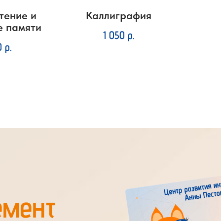
тение и
Каллиграфия
е памяти
1 050
р.
0
р.
емент