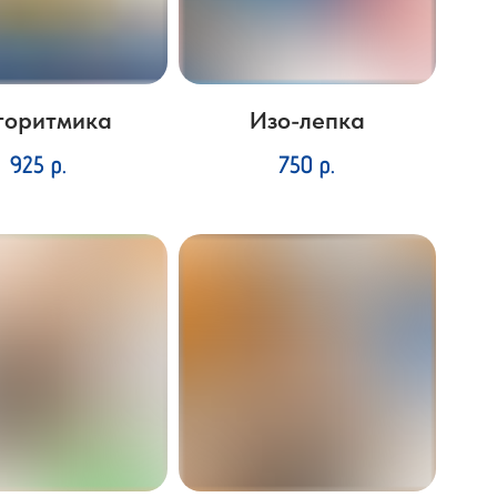
горитмика
Изо-лепка
925
р.
750
р.