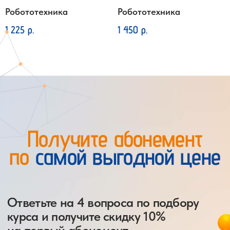
Робототехника
Робототехника
Получите абонемент
1 225
р.
1 450
р.
по
самой выгодной цене
Ответьте на 4 вопроса по подбору
курса и получите скидку 10%
на первый абонемент
Подобрать курс