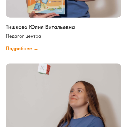
Тишкова Юлия Витальевна
Педагог центра
Подробнее →
Контакты
+7 (911) 205-83-83
annapestova-centr@yandex.ru
График работы:
пн - пт: с 12:00 до 20:00
суб: с 10:00 до 17:00