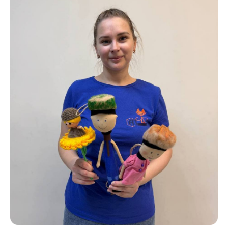
Главная
Направления
Курсы
1 — 3 года
Акции
4 — 6 лет
7 — 13 лет
Наверх ↑
Центр развития интеллекта
Анны Пестовой