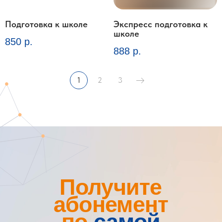
на первый абонемент
Подготовка к школе
Экспресс подготовка к
школе
Подобрать курс
850
р.
888
р.
1
2
3