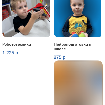
Робототехника
Нейроподготовка к
школе
1 225
р.
875
р.
Получите
абонемент
по
самой
выгодной цене
Ответьте на 4 вопроса по подбору
курса и получите скидку 10%