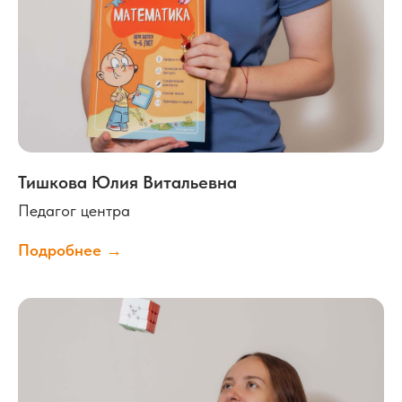
Контакты
+7 (911) 205-83-83
annapestova-centr@yandex.ru
Тишкова Юлия Витальевна
График работы:
Педагог центра
пн - пт: с 12:00 до 20:00
суб: с 10:00 до 17:00
Подробнее →
Адрес:
г. Тосно, ул. Радищева д. 2
(вход со двора)
Перезвоните мне