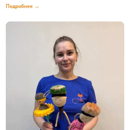
Подробнее →
7 — 13 лет
Наверх ↑
Центр развития
интеллекта Анны
Пестовой
© 2022 —
2026
ИП Пестова А.К.
ИНН 471606210902 / ОГРНИП
322470400049136
Адрес: Ленинградская область, г. Тосно
annapestova-centr@yandex.ru
Политика обработки персональных данных
Согласие на обработку персональных
данных пользователя