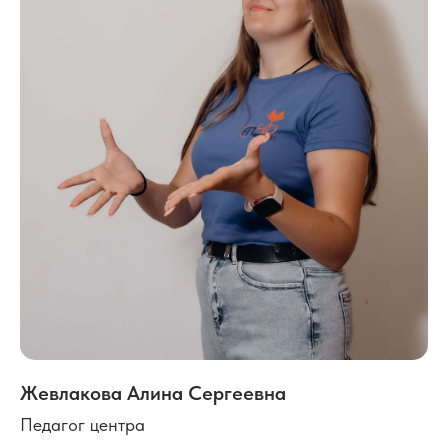
Жевлакова Алина Сергеевна
Главная
Направления
Курсы
1 — 3 года
Педагог центра
Акции
4 — 6 лет