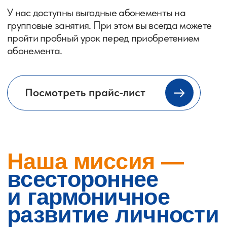
Пестова Анна Константиновна —
руководитель Центра и педагог
дополнительного образования
Опыт работы более 5 лет
Член Всемирной ассоциации ментальной
арифметики профессионалов UAMAP
7 профессиональный уровень по владению
ментальной арифметикой и 1 звезда
Три высших образования
Подробнее →