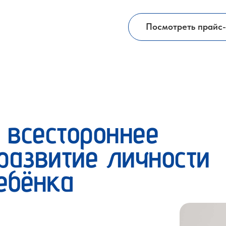
Посмотреть прайс-
—
всестороннее
развитие личности
ебёнка