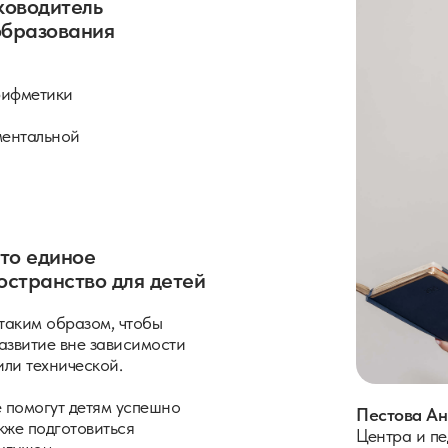
ководитель
образования
рифметики
ментальной
то единое
остранство для детей
 таким образом, чтобы
азвитие вне зависимости
ли технической.
 помогут детям успешно
Пестова Ан
кже подготовиться
Центра и пе