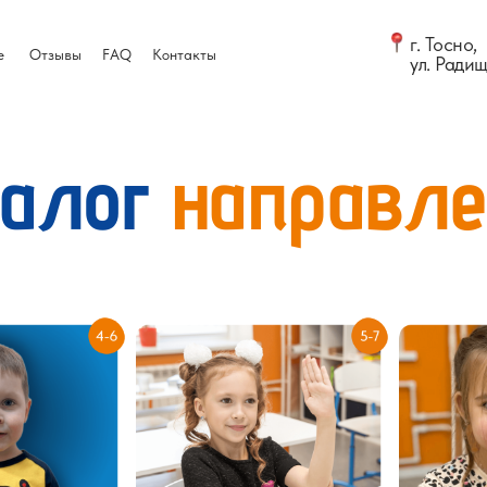
г. Тосно,
е
Отзывы
FAQ
Контакты
ул. Радищ
талог
направле