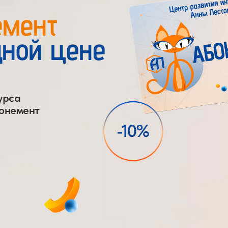
емент
ной цене
урса
бонемент