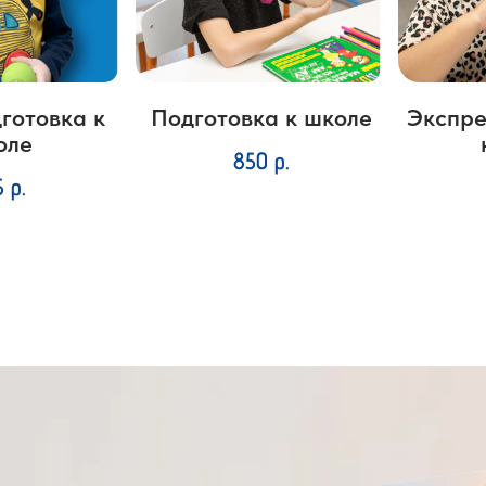
готовка к
Подготовка к школе
Экспре
оле
850
р.
5
р.